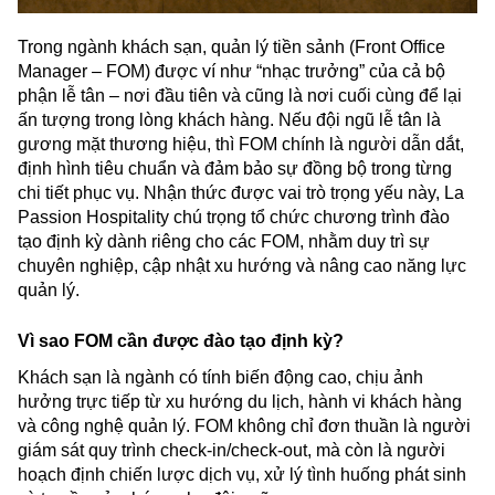
Trong ngành khách sạn, quản lý tiền sảnh (Front Office
Manager – FOM) được ví như “nhạc trưởng” của cả bộ
phận lễ tân – nơi đầu tiên và cũng là nơi cuối cùng để lại
ấn tượng trong lòng khách hàng. Nếu đội ngũ lễ tân là
gương mặt thương hiệu, thì FOM chính là người dẫn dắt,
định hình tiêu chuẩn và đảm bảo sự đồng bộ trong từng
chi tiết phục vụ. Nhận thức được vai trò trọng yếu này, La
Passion Hospitality chú trọng tổ chức
chương trình đào
tạo định kỳ dành riêng cho các FOM
, nhằm duy trì sự
chuyên nghiệp, cập nhật xu hướng và nâng cao năng lực
quản lý.
Vì sao FOM cần được đào tạo định kỳ?
Khách sạn là ngành có tính biến động cao, chịu ảnh
hưởng trực tiếp từ xu hướng du lịch, hành vi khách hàng
và công nghệ quản lý. FOM không chỉ đơn thuần là người
giám sát quy trình check-in/check-out, mà còn là người
hoạch định chiến lược dịch vụ, xử lý tình huống phát sinh