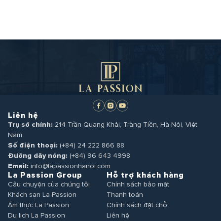
Liên hệ
Trụ sở chính:
214 Trần Quang Khải, Tràng Tiền, Hà Nội, Việt
ĐÀO TẠO LỄ TÂN ĐỊNH KỲ – BÍ
Nam
QUYẾT NÂNG TẦM TRẢI NGHIỆM
Số điện thoại:
(+84) 24 222 866 88
KHÁCH HÀNG TẠI LA PASSION
Trong ngành khách sạn, ấn tượng đầu tiên luôn là
Đường dây nóng:
(+84) 96 643 4998
điều quan trọng nhất. Và…
Email:
info@lapassionhanoi.com
HOSPITALITY
La Passion Group
Hỗ trợ khách hàng
Xem chi tiết
Câu chuyện của chúng tôi
Chính sách bảo mật
Khách sạn La Passion
Thanh toán
Ẩm thực La Passion
Chính sách đặt chỗ
Du lịch La Passion
Liên hệ