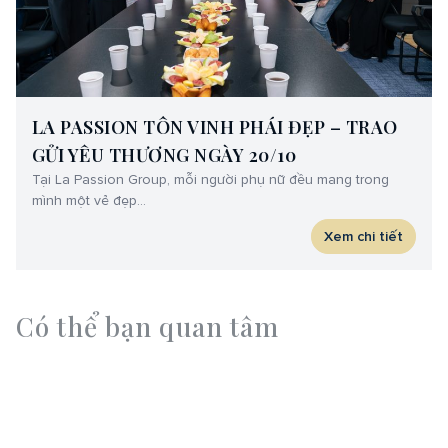
LA PASSION TÔN VINH PHÁI ĐẸP – TRAO
GỬI YÊU THƯƠNG NGÀY 20/10
Tại La Passion Group, mỗi người phụ nữ đều mang trong
mình một vẻ đẹp…
Xem chi tiết
C
ó
t
h
ể
b
ạ
n
q
u
a
n
t
â
m