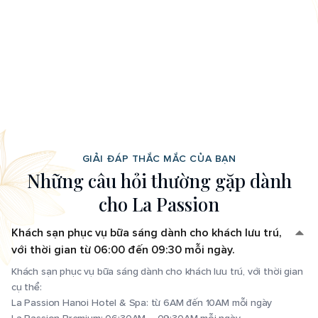
GIẢI ĐÁP THẮC MẮC CỦA BẠN
N
h
ữ
n
g
c
â
u
h
ỏ
i
t
h
ư
ờ
n
g
g
ặ
p
d
à
n
h
c
h
o
L
a
P
a
s
s
i
o
n
Khách sạn phục vụ bữa sáng dành cho khách lưu trú,
với thời gian từ 06:00 đến 09:30 mỗi ngày.
Khách sạn phục vụ bữa sáng dành cho khách lưu trú, với thời gian
cụ thể:
La Passion Hanoi Hotel & Spa: từ 6AM đến 10AM mỗi ngày