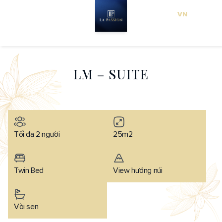
VN
EN
L
M
–
S
U
I
T
E
Tối đa 2 người
25m2
Twin Bed
View hướng núi
Vòi sen