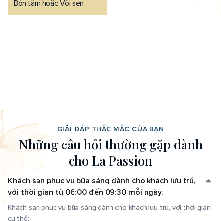
Bồn tắm hoặc Vòi sen
GIẢI ĐÁP THẮC MẮC CỦA BẠN
N
h
ữ
n
g
c
â
u
h
ỏ
i
t
h
ư
ờ
n
g
g
ặ
p
d
à
n
h
c
h
o
L
a
P
a
s
s
i
o
n
Khách sạn phục vụ bữa sáng dành cho khách lưu trú,
với thời gian từ 06:00 đến 09:30 mỗi ngày.
Khách sạn phục vụ bữa sáng dành cho khách lưu trú, với thời gian
cụ thể: