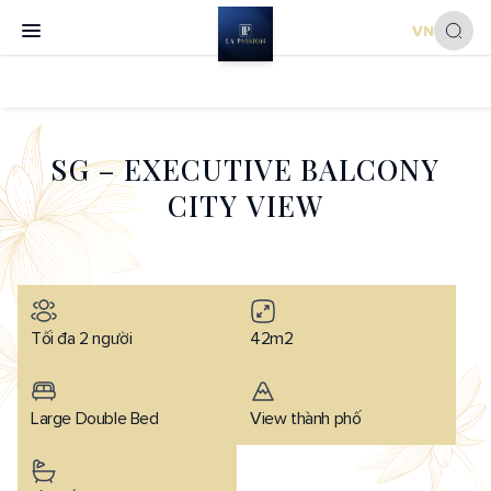
VN
S
G
–
E
X
E
C
U
T
I
V
E
B
A
L
C
O
N
Y
C
I
T
Y
V
I
E
W
Tối đa 2 người
42m2
Large Double Bed
View thành phố