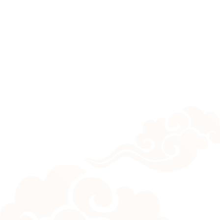
tiện nghi 
nghệ thuậ