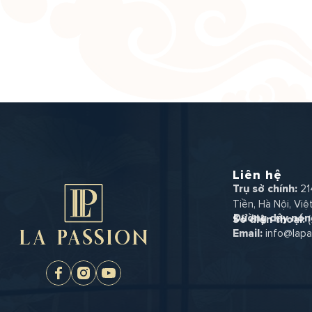
Liên hệ
Trụ sở chính:
21
Tiền, Hà Nội, Vi
Đường dây nón
Số điện thoại:
Email:
info@lapa