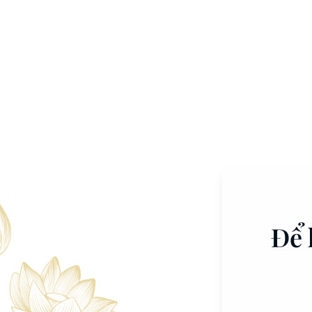
Để 
̀NG DELUXE GIƯỜNG