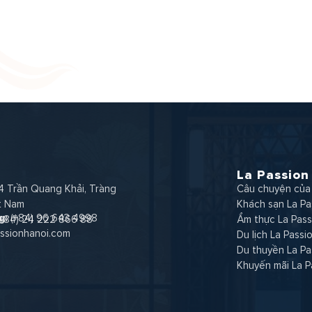
La Passion
4 Trần Quang Khải, Tràng
Câu chuyện của 
ệt Nam
Khách sạn La Pa
g:
(+84) 96 643 4998
(+84) 24 222 866 88
Ẩm thực La Pass
ssionhanoi.com
Du lịch La Passi
Du thuyền La Pa
Khuyến mãi La P