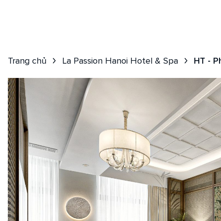
Giới thiệu
Khách sạn
Dining
Du lịch
Cruise
Spa
Trang chủ
La Passion Hanoi Hotel & Spa
HT - P