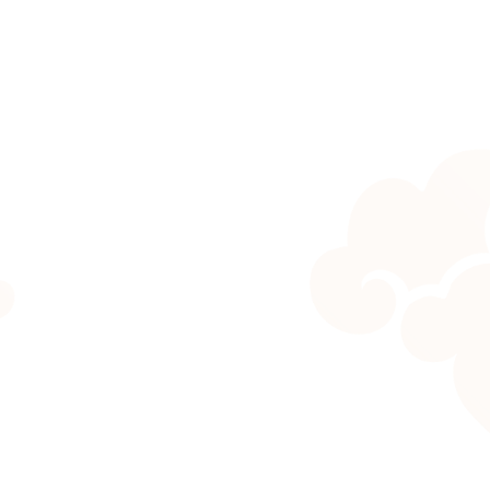
đầy đủ và không gian lưu trú đậm chất
t giữa lòng phố cổ.