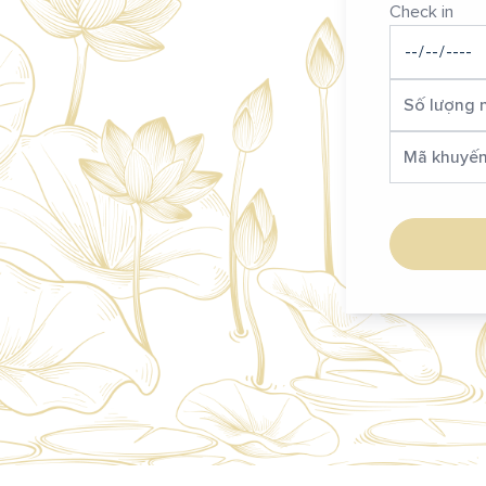
Check in
18m2
Giường đôi lớn
Vòi sen
HT - 
iường Đôi tại La Passion Hotel &
Tối đa 2
 18m², được trang bị giường đôi lớn,
Bồn tắm
khí và đầy đủ tiện nghi cho kỳ lưu
Suite Exec
Điểm nhấn nổi bật của căn phòng là
diện tích
 thuật được vẽ thủ công ở đầu
gian nghỉ
hòng là một tác phẩm độc bản,
trang bị g
n văn hóa và tinh thần thư giãn đặc
Chi tiết
Đặt lịch
đại, cùng
ssion. Những chi tiết này không chỉ
trải nghiệ
 thẩm mỹ mà còn góp phần nâng tầm
 trú trở nên độc đáo và đầy cảm
Ngoài các
nôi hoặc 
cho cả cặp
tưởng cho 