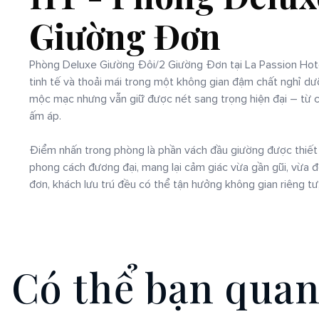
Giường Đơn
Phòng Deluxe Giường Đôi/2 Giường Đơn tại La Passion Hotel
tinh tế và thoải mái trong một không gian đậm chất nghỉ dư
mộc mạc nhưng vẫn giữ được nét sang trọng hiện đại – từ ch
ấm áp.
Điểm nhấn trong phòng là phần vách đầu giường được thiế
phong cách đương đại, mang lại cảm giác vừa gần gũi, vừa 
đơn, khách lưu trú đều có thể tận hưởng không gian riêng tư
C
ó
t
h
ể
b
ạ
n
q
u
a